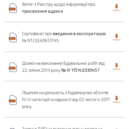
Витяг з Реєстру щодо інформації про
присвоєння адреси
Сертифікат про
введення в експлуатацію
№ ІУ123240613745
Дозвіл на виконання будівельних робіт від
22 липня 2014 року
№ ІУ 115142030457
Ліцензія на діяльність з будівництва об'єктів
IV i V категорії складності від 02 лютого 2017
року.
Заява в ДАБІ на внесення змін у дозвіл на