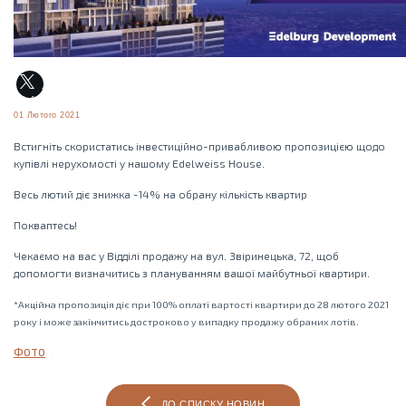
01 Лютого 2021
Встигніть скористатись інвестиційно-привабливою пропозицією щодо
купівлі нерухомості у нашому Edelweiss House.
Весь лютий діє знижка -14% на обрану кількість квартир
Покваптесь!
Чекаємо на вас у Відділі продажу на вул. Звіринецька, 72, щоб
допомогти визначитись з плануванням вашої майбутньої квартири.
*Акційна пропозиція діє при 100% оплаті вартості квартири до 28 лютого 2021
року і може закінчитись достроково у випадку продажу обраних лотів.
ФОТО
ДО СПИСКУ НОВИН